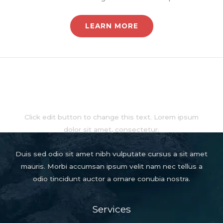
LEARN MORE
About
Click edit button to change this text. Lorem ipsum
dolor sit amet, consectetur.
Duis sed odio sit amet nibh vulputate cursus a sit amet
mauris. Morbi accumsan ipsum velit nam nec tellus a
odio tincidunt auctor a ornare conubia nostra.
Services