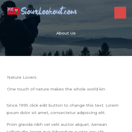
Skip
to
content
About Us
Nature Lovers
One touch of nature makes the whole world kin
Since 1995 click edit button to change this text. Lorem
ipsum dolor sit amet, consectetur adipiscing elit.
Proin gravida nibh vel velit auctor aliquet. Aenean
sollicitudin, lorem quis bibendum auctor, nisi elit