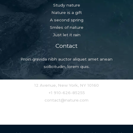
Study nature
Nature is a gift
A second spring
Smiles of nature
Just let it rain
Contact
Proin gravida nibh auctor aliquet amet anean
sollicitudin, lorem quis.
12 Avenue, New York, NY 10160
+1 910-626-85255
contact@nature.com